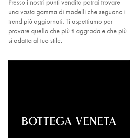
Presso i nostri punti vendita potrai trovare
una vasta gamma di modelli che seguono i
trend più aggiornati. Ti aspettiamo per
provare quello che più ti aggrada e che più
si adatta al tuo stile.