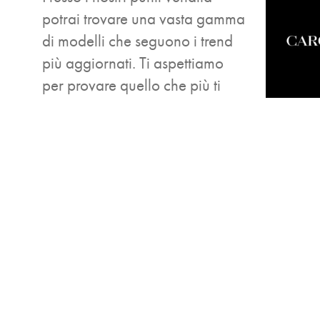
potrai trovare una vasta gamma
di modelli che seguono i trend
più aggiornati. Ti aspettiamo
per provare quello che più ti
aggrada e che più si adatta al
tuo stile.
CONTA