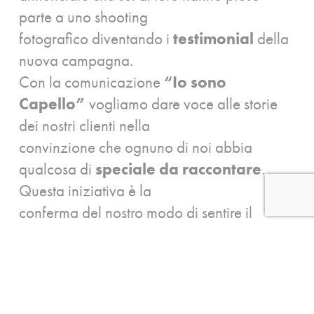
parte a uno shooting
fotografico diventando i
testimonial
della
nuova campagna.
Con la comunicazione
“Io sono
Capello”
vogliamo dare voce alle storie
dei nostri clienti nella
convinzione che ognuno di noi abbia
qualcosa di
speciale da raccontare
.
Questa iniziativa è la
conferma del nostro modo di sentire il
rapporto con i clienti come parte di noi e
della nostra
storia.
Unisciti a noi per scoprire le storie dietro