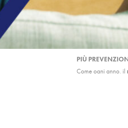
PIÙ PREVENZIONE
Come ogni anno, il
tema fondamentale p
Durante il mese di ot
controllo della vis
optometristi altament
Prenotalo ora nel Ce