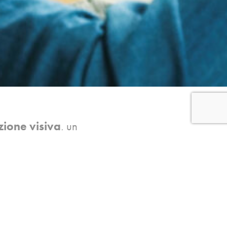
ione visiva
, un
rio
benessere
.
bile prenotare un
tuato da ottici