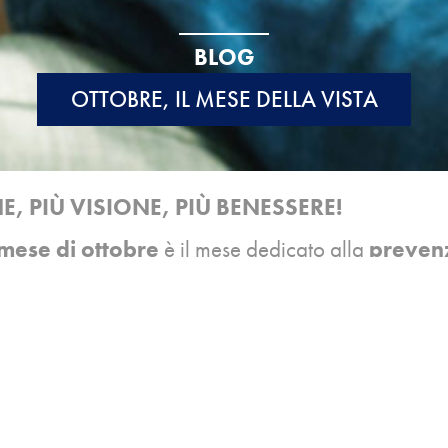
BLOG
OTTOBRE, IL MESE DELLA VISTA
, PIÙ VISIONE, PIÙ BENESSERE!
mese di ottobre
è il mese dedicato alla
prevenz
er prendersi cura della propria
salute
e del prop
tobre, presso tutti i Centri Vista Capello sarà possi
ta gratuito per te e per i tuoi familiari
, effet
e specializzati.
ntro Vista Capello più vicino a te cliccando
qui
.