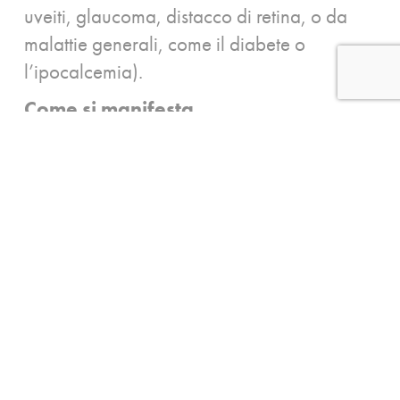
uveiti, glaucoma, distacco di retina, o da
malattie generali, come il diabete o
l’ipocalcemia).
Come si manifesta
I sintomi più frequenti sono la visione
sfuocata, a volte sdoppiata, con i colori
sbiaditi; a volte compaiono aloni intorno
alle luci ed eccessiva sensazione di
abbagliamento di fronte a luci dirette. Indice
di cataratta possono essere anche la
frequente necessità di cambiare la
gradazione degli occhiali, la recuperata
capacità di leggere senza occhiali dopo
una certa età (la miopizzazione causata