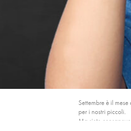
Settembre è il mese 
per i nostri piccoli.
Ma siete consapevoli
di crescita e appre