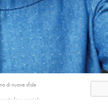
no di nuove sfide
uesta fase cruciale