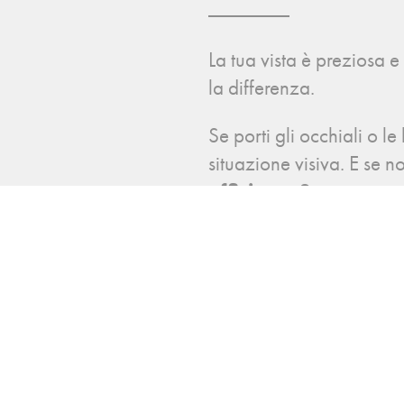
La tua vista è preziosa 
la differenza.
Se porti gli occhiali o le
situazione visiva. E se no
efficienza?
Fermarti un attimo e pen
cambiamenti o problemi n
Noi di Ottica Capello
accurato e professionale 
Prenota subito il tuo 