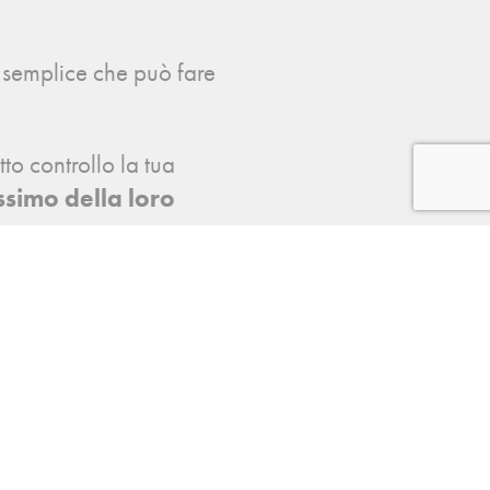
 semplice che può fare
tto controllo la tua
simo della loro
non solo può rilevare
uturi.
antisce un servizio
iù vicino a te!