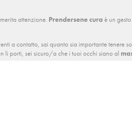
e merita attenzione.
Prendersene cura
è un gesto
 lenti a contatto, sai quanto sia importante tenere so
n li porti, sei sicuro/a che i tuoi occhi siano al
mas
sa al tuo comfort visivo. Un
controllo della vista
ascosti, ma può anche aiutarti a prevenire fastidi f
 siamo qui per te!
Il nostro team di esperti ti gar
per il benessere dei tuoi occhi.
controllo della vista presso il Centro Vista p