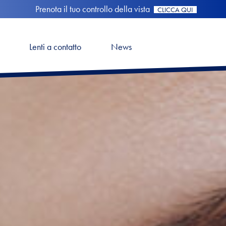
Prenota il tuo controllo della vista
CLICCA QUI
Lenti a contatto
News