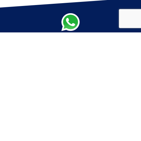
CONTATTA DIRETTAMENTE IL
NOSTRO REFERENTE!
NELLE PROVINCIE DI:
SPINEA
Via Roma, 150
30038 Spinea (VE)