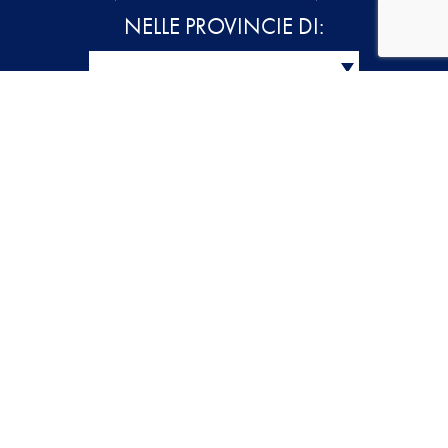
NELLE PROVINCIE DI:
RONCADE
Via Roma, 89
31056 Roncade (TV)
CASTELFRANCO VENETO
Corso XXIX Aprile, 55
31033 Castelfranco Veneto (TV)
PORDENONE
Piazzale XX Settembre, 26
33170 Pordenone (PN)