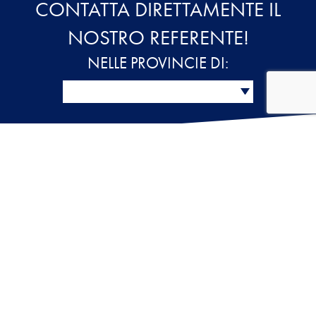
CONTATTA DIRETTAMENTE IL
NOSTRO REFERENTE!
NELLE PROVINCIE DI:
PORTOGRUARO
Via Martiri della Libertà, 159
30026 Portogruaro (VE)
PAESE
Piazza Quaglia, 26
31038 Paese (TV)
MONTEBELLUNA