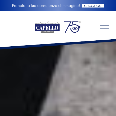
Prenota la tua consulenza d'immagine!
CLICCA QUI